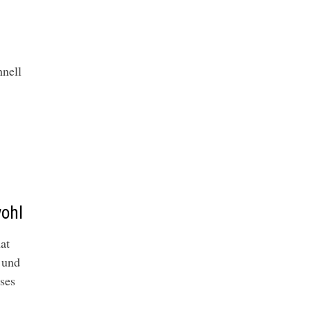
hnell
ohl
at
 und
ses