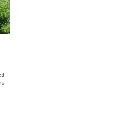
nd
ge