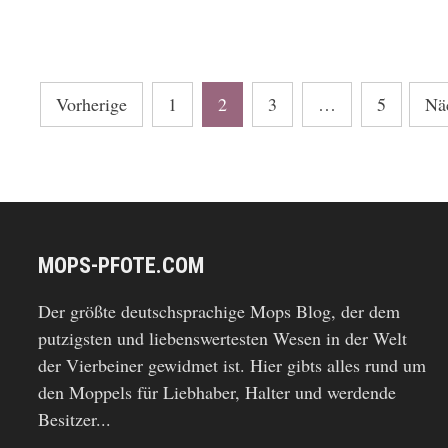
Seitennummerierung
Vorherige
1
2
3
…
5
Nä
der
Beiträge
MOPS-PFOTE.COM
Der größte deutschsprachige Mops Blog, der dem
putzigsten und liebenswertesten Wesen in der Welt
der Vierbeiner gewidmet ist. Hier gibts alles rund um
den Moppels für Liebhaber, Halter und werdende
Besitzer...