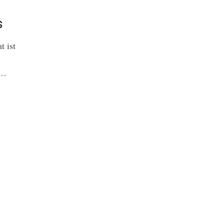
s
t ist
 …