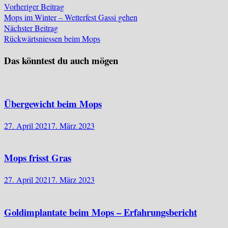
Beitragsnavigation
Vorheriger
Vorheriger Beitrag
Beitrag:
Mops im Winter – Wetterfest Gassi gehen
Nächster
Nächster Beitrag
Beitrag:
Rückwärtsniessen beim Mops
Das könntest du auch mögen
Übergewicht beim Mops
27. April 2021
7. März 2023
Mops frisst Gras
27. April 2021
7. März 2023
Goldimplantate beim Mops – Erfahrungsbericht