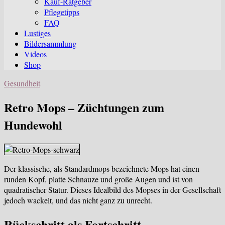
Kauf-Ratgeber
sub
Pflegetipps
menu
FAQ
Lustiges
Bildersammlung
Videos
Shop
Gesundheit
Retro Mops – Züchtungen zum
Hundewohl
Der klassische, als Standardmops bezeichnete Mops hat einen
runden Kopf, platte Schnauze und große Augen und ist von
quadratischer Statur. Dieses Idealbild des Mopses in der Gesellschaft
jedoch wackelt, und das nicht ganz zu unrecht.
Rückschritt als Fortschritt