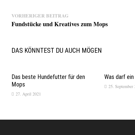
Beitragsnavigation
Vorheriger
VORHERIGER BEITRAG
Fundstücke und Kreatives zum Mops
Beitrag:
DAS KÖNNTEST DU AUCH MÖGEN
Das beste Hundefutter für den
Was darf ein
Mops
25. September
27. April 2021