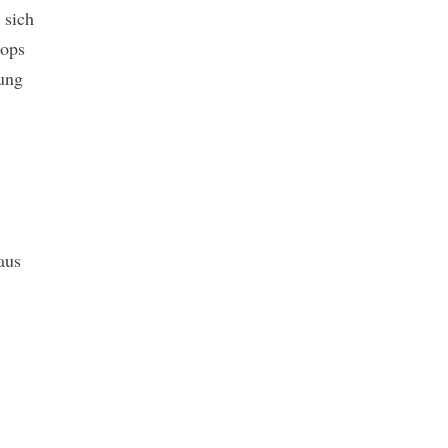
 sich
Mops
rung
aus