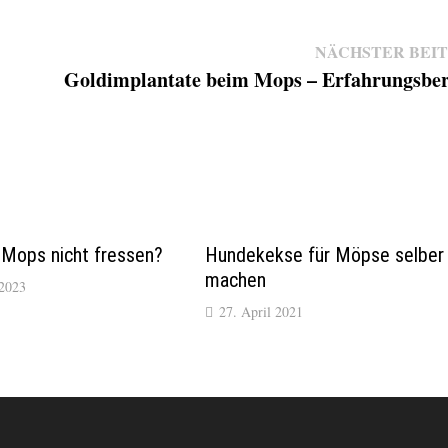
NÄCHSTER BEI
Goldimplantate beim Mops – Erfahrungsber
 Mops nicht fressen?
Hundekekse für Möpse selber
machen
 2023
27. April 2021