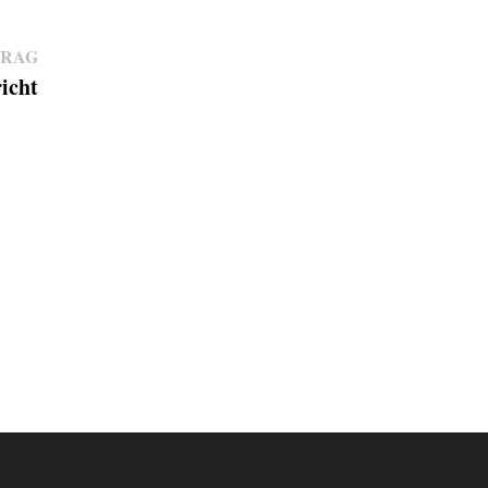
Nächster
TRAG
icht
Beitrag: