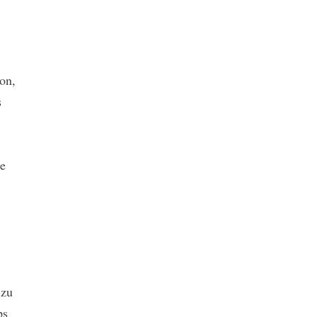
on,
s
ie
 zu
ps